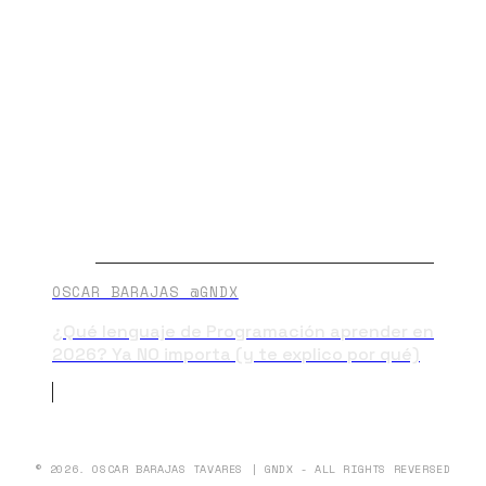
OSCAR BARAJAS @GNDX
¿Qué lenguaje de Programación aprender en
2026? Ya NO importa (y te explico por qué)
© 2026. OSCAR BARAJAS TAVARES | GNDX - ALL RIGHTS REVERSED