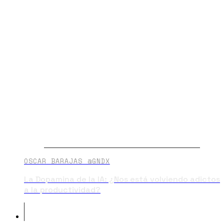
OSCAR BARAJAS @GNDX
La Dopamina de la IA: ¿Nos está volviendo adictos
a la productividad?