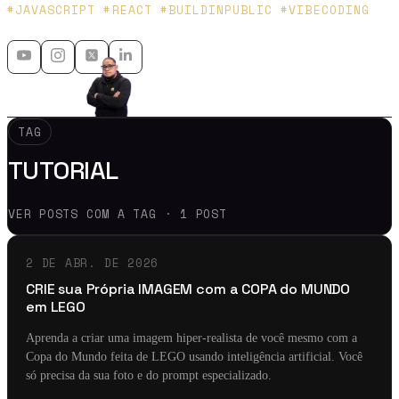
Platzi y Microsoft MVP - 🇲🇽 🇨🇴
#JAVASCRIPT #REACT #BUILDINPUBLIC #VIBECODING
TAG
TUTORIAL
VER POSTS COM A TAG · 1 POST
2 DE ABR. DE 2026
CRIE sua Própria IMAGEM com a COPA do MUNDO
em LEGO
Aprenda a criar uma imagem hiper-realista de você mesmo com a
Copa do Mundo feita de LEGO usando inteligência artificial. Você
só precisa da sua foto e do prompt especializado.