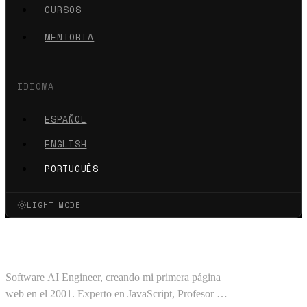
CURSOS
MENTORIA
IDIOMA
ESPAÑOL
ENGLISH
PORTUGUÊS
LIGHT MODE
Oscar Barajas Tavares
Software AI Engineer, creando mi primera página
web en el 2001. Experto en JavaScript, Profesor en