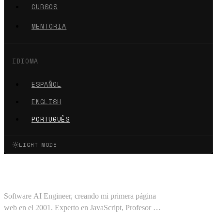
CURSOS
MENTORIA
IDIOMA
ESPAÑOL
ENGLISH
PORTUGUÊS
LIGHT MODE
Oscar Barajas Tavares
Software AI Engineer, creando mi primera página
web en el 2001. Experto en JavaScript, Profesor en