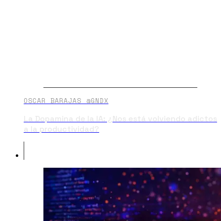
OSCAR BARAJAS @GNDX
La Dopamina de la IA: ¿Nos está volviendo adictos
a la productividad?