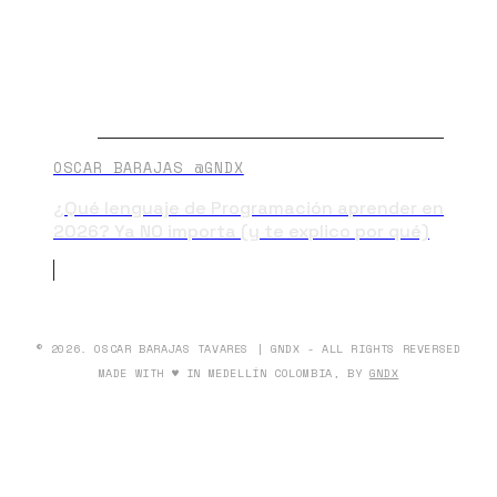
OSCAR BARAJAS @GNDX
¿Qué lenguaje de Programación aprender en
2026? Ya NO importa (y te explico por qué)
© 2026. OSCAR BARAJAS TAVARES | GNDX - ALL RIGHTS REVERSED
MADE WITH ♥ IN MEDELLÍN COLOMBIA, BY
GNDX