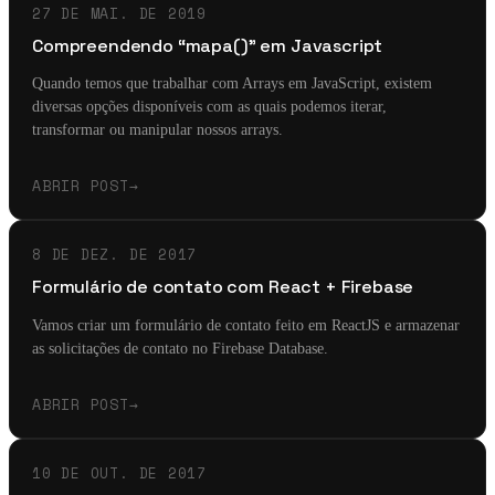
27 DE MAI. DE 2019
Compreendendo “mapa()” em Javascript
Quando temos que trabalhar com Arrays em JavaScript, existem
diversas opções disponíveis com as quais podemos iterar,
transformar ou manipular nossos arrays.
ABRIR POST
→
8 DE DEZ. DE 2017
Formulário de contato com React + Firebase
Vamos criar um formulário de contato feito em ReactJS e armazenar
as solicitações de contato no Firebase Database.
ABRIR POST
→
10 DE OUT. DE 2017