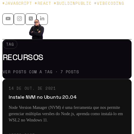
Platzi y Microsoft MVP - 🇲🇽 🇨🇴
#JAVASCRIPT #REACT #BUILDINPUBLIC #VIBECODING
TAG
RECURSOS
VER POSTS COM A TAG · 7 POSTS
14 DE OUT. DE 2021
Instale NVM no Ubuntu 20.04
Node Version Manager (NVM) é uma ferramenta que nos permite
gerenciar múltiplas versões do Node.js, aprenda como instalá-lo em
WSL2 no Windows 11.