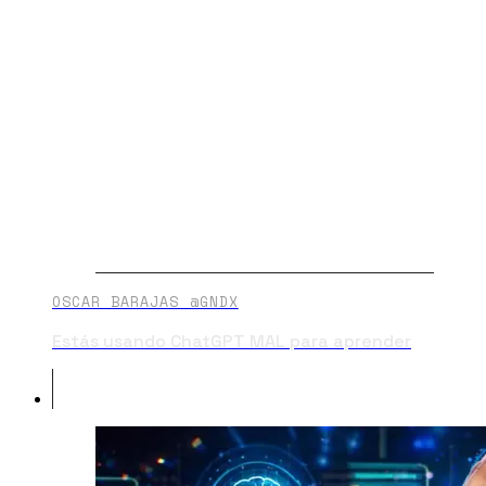
OSCAR BARAJAS @GNDX
Estás usando ChatGPT MAL para aprender