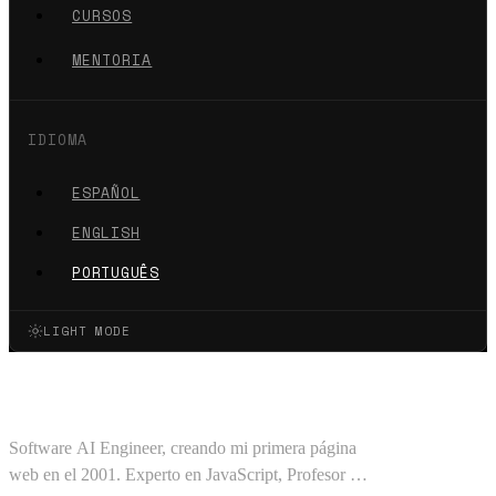
CURSOS
MENTORIA
IDIOMA
ESPAÑOL
ENGLISH
PORTUGUÊS
LIGHT MODE
Oscar Barajas Tavares
Software AI Engineer, creando mi primera página
web en el 2001. Experto en JavaScript, Profesor en