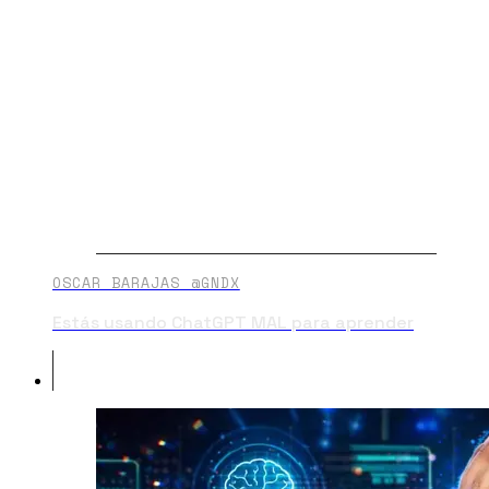
OSCAR BARAJAS @GNDX
Estás usando ChatGPT MAL para aprender