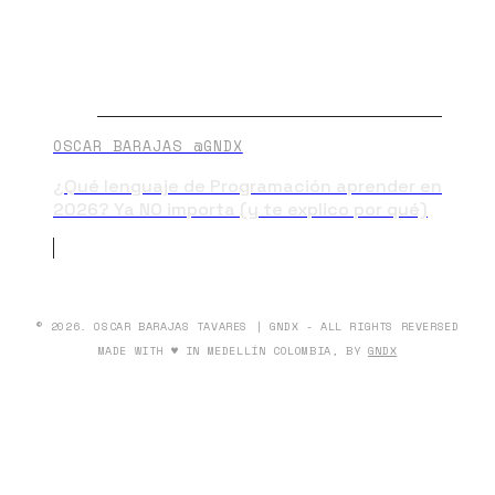
OSCAR BARAJAS @GNDX
¿Qué lenguaje de Programación aprender en
2026? Ya NO importa (y te explico por qué)
© 2026. OSCAR BARAJAS TAVARES | GNDX - ALL RIGHTS REVERSED
MADE WITH ♥ IN MEDELLÍN COLOMBIA, BY
GNDX