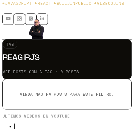
Platzi y Microsoft MVP - 🇲🇽 🇨🇴
#JAVASCRIPT #REACT #BUILDINPUBLIC #VIBECODING
TAG
REAGIRJS
VER POSTS COM A TAG · 0 POSTS
AINDA NAO HA POSTS PARA ESTE FILTRO.
ÚLTIMOS VIDEOS EN YOUTUBE