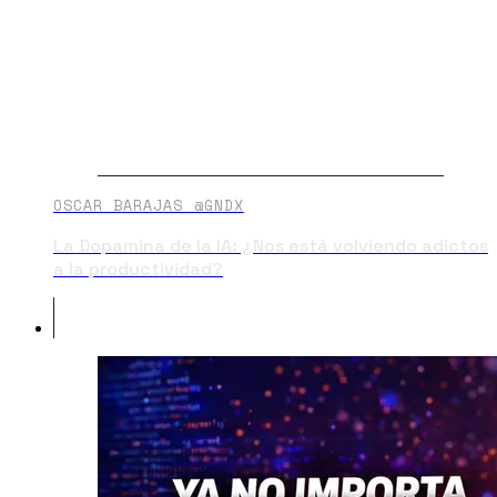
OSCAR BARAJAS @GNDX
La Dopamina de la IA: ¿Nos está volviendo adictos
a la productividad?