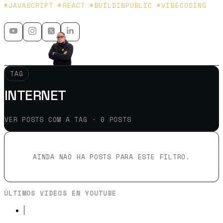
Platzi y Microsoft MVP - 🇲🇽 🇨🇴
#JAVASCRIPT #REACT #BUILDINPUBLIC #VIBECODING
TAG
INTERNET
VER POSTS COM A TAG · 0 POSTS
AINDA NAO HA POSTS PARA ESTE FILTRO.
ÚLTIMOS VIDEOS EN YOUTUBE