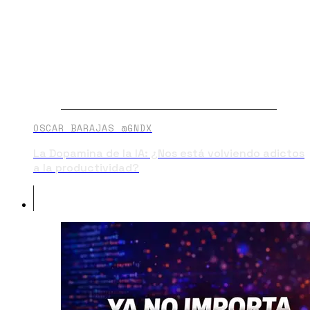
OSCAR BARAJAS @GNDX
La Dopamina de la IA: ¿Nos está volviendo adictos
a la productividad?