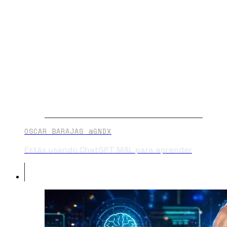
OSCAR BARAJAS @GNDX
Estás usando ChatGPT MAL para aprender