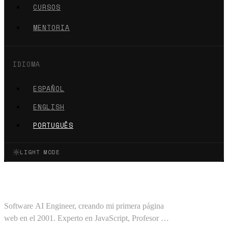
CURSOS
MENTORIA
IDIOMA
ESPAÑOL
ENGLISH
PORTUGUÊS
LIGHT MODE
Oscar Barajas Tavares
Software AI Engineer, creando mi primera página
web en el 2001. Experto en JavaScript, Profesor en