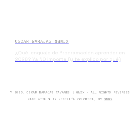
OSCAR BARAJAS @GNDX
¿Qué lenguaje de Programación aprender en
2026? Ya NO importa (y te explico por qué)
© 2026. OSCAR BARAJAS TAVARES | GNDX - ALL RIGHTS REVERSED
MADE WITH ♥ IN MEDELLÍN COLOMBIA, BY
GNDX