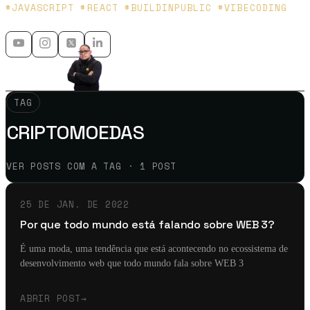
Platzi y Microsoft MVP - 🇲🇽 🇨🇴
#JAVASCRIPT #REACT #BUILDINPUBLIC #VIBECODING
TAG
CRIPTOMOEDAS
VER POSTS COM A TAG · 1 POST
25 DE JAN. DE 2022
Por que todo mundo está falando sobre WEB 3?
É uma moda, uma tendência que está acontecendo no ecossistema de
desenvolvimento web que todo mundo fala sobre WEB 3
ABRIR POST
→