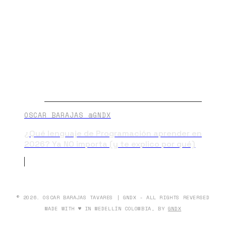
OSCAR BARAJAS @GNDX
¿Qué lenguaje de Programación aprender en
2026? Ya NO importa (y te explico por qué)
© 2026. OSCAR BARAJAS TAVARES | GNDX - ALL RIGHTS REVERSED
MADE WITH ♥ IN MEDELLÍN COLOMBIA, BY
GNDX