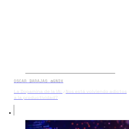
OSCAR BARAJAS @GNDX
La Dopamina de la IA: ¿Nos está volviendo adictos
a la productividad?