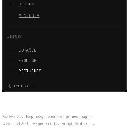
CURSOS
MENTORIA
IDIOMA
ESPAÑOL
ENGLISH
PORTUGUÊS
LIGHT MODE
Oscar Barajas Tavares
Software AI Engineer, creando mi primera página
web en el 2001. Experto en JavaScript, Profesor en