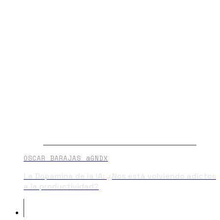
OSCAR BARAJAS @GNDX
La Dopamina de la IA: ¿Nos está volviendo adictos
a la productividad?