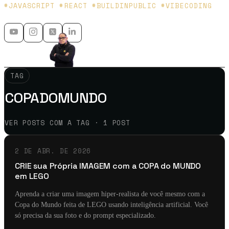
Platzi y Microsoft MVP - 🇲🇽 🇨🇴
#JAVASCRIPT #REACT #BUILDINPUBLIC #VIBECODING
TAG
COPADOMUNDO
VER POSTS COM A TAG · 1 POST
2 DE ABR. DE 2026
CRIE sua Própria IMAGEM com a COPA do MUNDO
em LEGO
Aprenda a criar uma imagem hiper-realista de você mesmo com a
Copa do Mundo feita de LEGO usando inteligência artificial. Você
só precisa da sua foto e do prompt especializado.