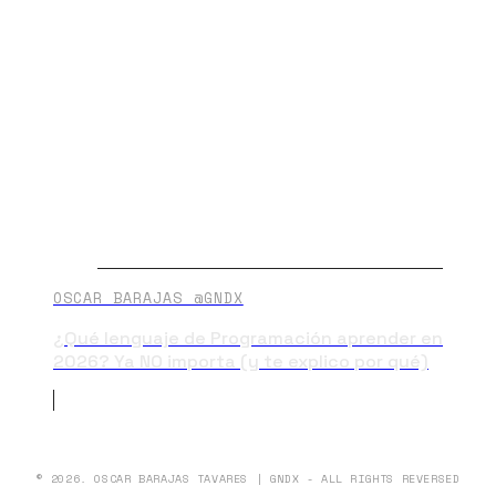
OSCAR BARAJAS @GNDX
¿Qué lenguaje de Programación aprender en
2026? Ya NO importa (y te explico por qué)
© 2026. OSCAR BARAJAS TAVARES | GNDX - ALL RIGHTS REVERSED