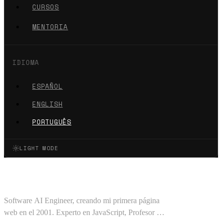
CURSOS
MENTORIA
IDIOMA
ESPAÑOL
ENGLISH
PORTUGUÊS
LIGHT MODE
Oscar Barajas Tavares
Software AI Engineer, creando mi primera página
web en el 2001. Experto en JavaScript, Profesor en