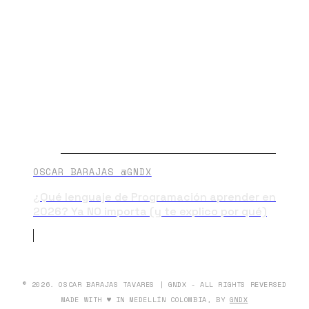
OSCAR BARAJAS @GNDX
¿Qué lenguaje de Programación aprender en
2026? Ya NO importa (y te explico por qué)
© 2026. OSCAR BARAJAS TAVARES | GNDX - ALL RIGHTS REVERSED
MADE WITH ♥ IN MEDELLÍN COLOMBIA, BY
GNDX