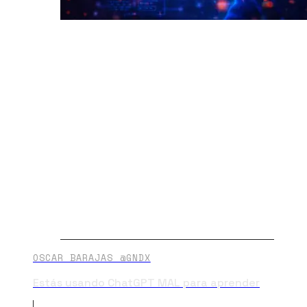
OSCAR BARAJAS @GNDX
Estás usando ChatGPT MAL para aprender