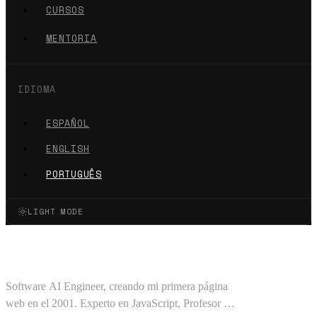
CURSOS
MENTORIA
IDIOMA
ESPAÑOL
ENGLISH
PORTUGUÊS
LIGHT MODE
Oscar Barajas Tavares
Software AI Engineer, creando mi primera página
web en el 2001. Experto en JavaScript, Profesor en