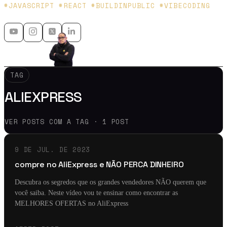
Platzi y Microsoft MVP - 🇲🇽 🇨🇴
#JAVASCRIPT #REACT #BUILDINPUBLIC #VIBECODING
TAG
ALIEXPRESS
VER POSTS COM A TAG · 1 POST
9 DE JUL. DE 2023
compre no AliExpress e NÃO PERCA DINHEIRO
Descubra os segredos que os grandes vendedores NÃO querem que
você saiba. Neste vídeo vou te ensinar como encontrar as
MELHORES OFERTAS no AliExpress