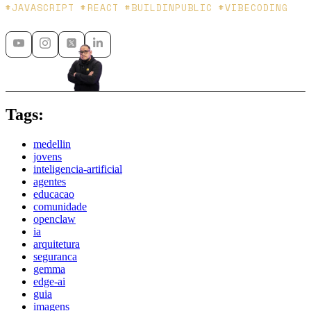
Platzi y Microsoft MVP - 🇲🇽 🇨🇴
#JAVASCRIPT #REACT #BUILDINPUBLIC #VIBECODING
Tags:
medellin
jovens
inteligencia-artificial
agentes
educacao
comunidade
openclaw
ia
arquitetura
seguranca
gemma
edge-ai
guia
imagens