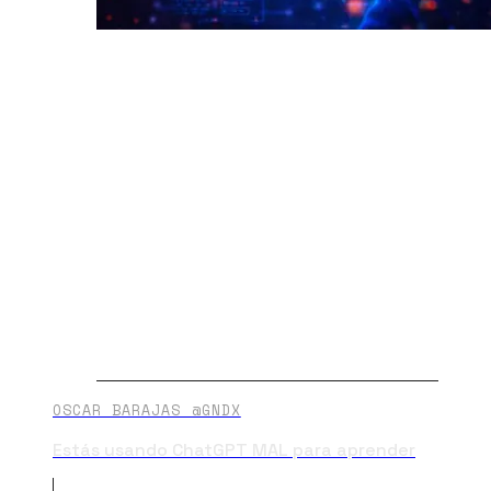
OSCAR BARAJAS @GNDX
Estás usando ChatGPT MAL para aprender