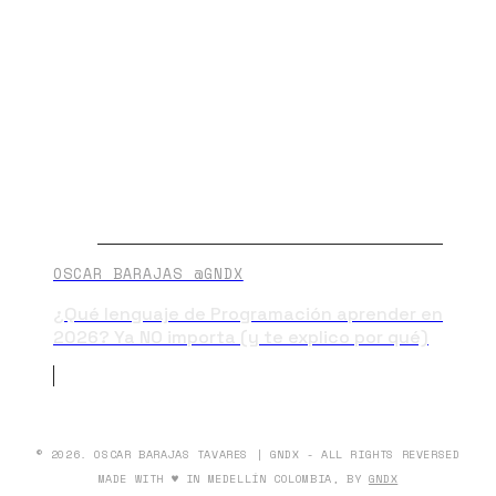
OSCAR BARAJAS @GNDX
¿Qué lenguaje de Programación aprender en
2026? Ya NO importa (y te explico por qué)
© 2026. OSCAR BARAJAS TAVARES | GNDX - ALL RIGHTS REVERSED
MADE WITH ♥ IN MEDELLÍN COLOMBIA, BY
GNDX