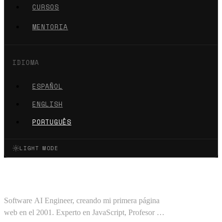
CURSOS
MENTORIA
IDIOMA
ESPAÑOL
ENGLISH
PORTUGUÊS
LIGHT MODE
Oscar Barajas Tavares
Software AI Engineer, creando mi primera página
web en el 2001. Experto en JavaScript, Profesor en