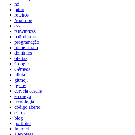
nó
píton
roteiros
YouTube
css
tailwindcss
palíndromo
programação
nome barato
domínios
ofertas
Google
Gêmeos
idiota
gitmoji
pyenv
cerveja caseira
emprego
tecnologia
código aberto
estrela
blog
portfólio
Internet
aliexpress