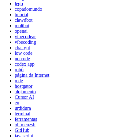
lego
copadomundo
tutorial
clawdbot
moltbot
openai
vibecodear
vibecoding
chat gpt
low code
no code
codex app
robô
página da Internet
rede
hostgator
alojamento
Cursor AI
eu
urdidura
terminal
ferramentas
oh meuzsh
GitHub
javascript