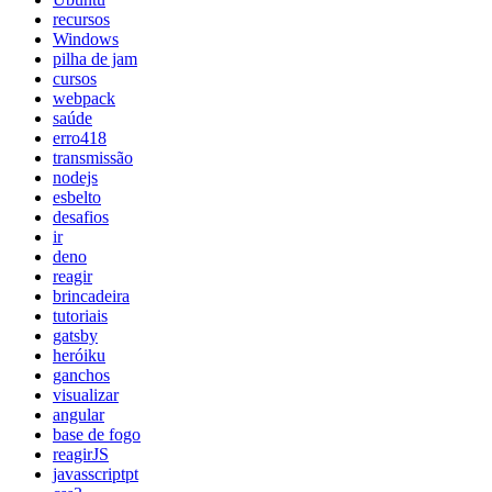
recursos
Windows
pilha de jam
cursos
webpack
saúde
erro418
transmissão
nodejs
esbelto
desafios
ir
deno
reagir
brincadeira
tutoriais
gatsby
heróiku
ganchos
visualizar
angular
base de fogo
reagirJS
javasscriptpt