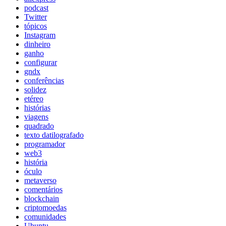
podcast
Twitter
tópicos
Instagram
dinheiro
ganho
configurar
gndx
conferências
solidez
etéreo
histórias
viagens
quadrado
texto datilografado
programador
web3
história
óculo
metaverso
comentários
blockchain
criptomoedas
comunidades
Ubuntu