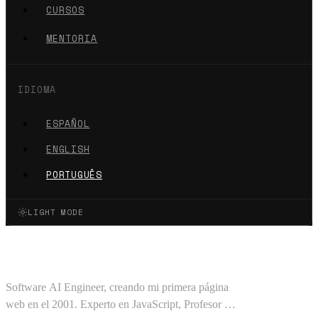
CURSOS
MENTORIA
IDIOMA
ESPAÑOL
ENGLISH
PORTUGUÊS
LIGHT MODE
Oscar Barajas Tavares
Software AI Engineer, creando mi primera página
web en el 2001. Experto en JavaScript, Profesor en