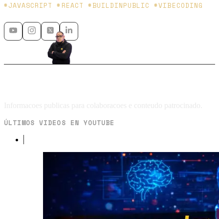
Platzi y Microsoft MVP - 🇲🇽 🇨🇴
#JAVASCRIPT #REACT #BUILDINPUBLIC #VIBECODING
Media Kit
Informacoes publicas para colaboracoes e conteudo patrocinado.
ÚLTIMOS VIDEOS EN YOUTUBE