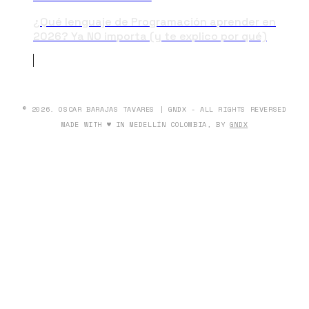
¿Qué lenguaje de Programación aprender en
2026? Ya NO importa (y te explico por qué)
© 2026. OSCAR BARAJAS TAVARES | GNDX - ALL RIGHTS REVERSED
MADE WITH ♥ IN MEDELLÍN COLOMBIA, BY
GNDX