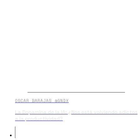
OSCAR BARAJAS @GNDX
La Dopamina de la IA: ¿Nos está volviendo adictos
a la productividad?