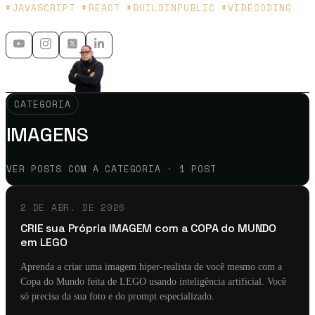
Platzi y Microsoft MVP - 🇲🇽 🇨🇴
#JAVASCRIPT #REACT #BUILDINPUBLIC #VIBECODING
CATEGORIA
IMAGENS
VER POSTS COM A CATEGORIA · 1 POST
2 DE ABR. DE 2026
CRIE sua Própria IMAGEM com a COPA do MUNDO
em LEGO
Aprenda a criar uma imagem hiper-realista de você mesmo com a
Copa do Mundo feita de LEGO usando inteligência artificial. Você
só precisa da sua foto e do prompt especializado.