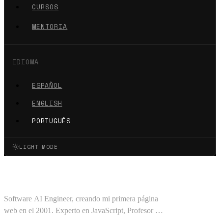
CURSOS
MENTORIA
IDIOMA
ESPAÑOL
ENGLISH
PORTUGUÊS
LIGHT MODE
Oscar Barajas Tavares
Software AI Engineer, creando mi primera página
web en el 2001. Experto en JavaScript, Profesor en