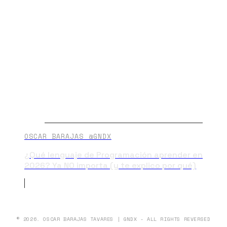
OSCAR BARAJAS @GNDX
¿Qué lenguaje de Programación aprender en
2026? Ya NO importa (y te explico por qué)
© 2026. OSCAR BARAJAS TAVARES | GNDX - ALL RIGHTS REVERSED