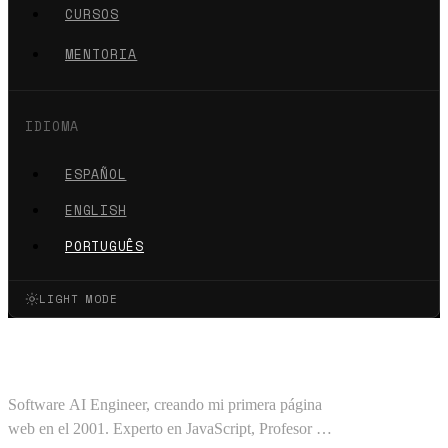
CURSOS
MENTORIA
IDIOMA
ESPAÑOL
ENGLISH
PORTUGUÊS
LIGHT MODE
Oscar Barajas Tavares
Software AI Engineer, creando mi primera página
web en el 2001. Experto en JavaScript, Profesor en