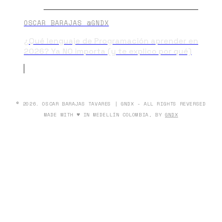
OSCAR BARAJAS @GNDX
¿Qué lenguaje de Programación aprender en
2026? Ya NO importa (y te explico por qué)
© 2026. OSCAR BARAJAS TAVARES | GNDX - ALL RIGHTS REVERSED
MADE WITH ♥ IN MEDELLÍN COLOMBIA, BY
GNDX