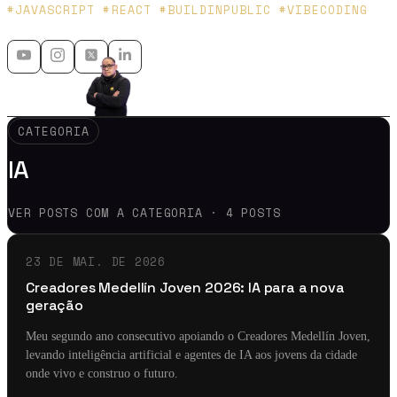
Platzi y Microsoft MVP - 🇲🇽 🇨🇴
#JAVASCRIPT #REACT #BUILDINPUBLIC #VIBECODING
CATEGORIA
IA
VER POSTS COM A CATEGORIA · 4 POSTS
23 DE MAI. DE 2026
Creadores Medellín Joven 2026: IA para a nova
geração
Meu segundo ano consecutivo apoiando o Creadores Medellín Joven,
levando inteligência artificial e agentes de IA aos jovens da cidade
onde vivo e construo o futuro.