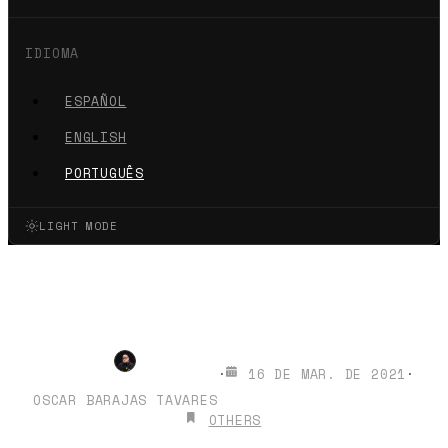
IDIOMA
ESPAÑOL
ENGLISH
PORTUGUÊS
LIGHT MODE
Vale a pena aprender
Node.js?
·
16 DE MAR. DE 2021
·
OSCAR BARAJAS TAVARES
OTHERS