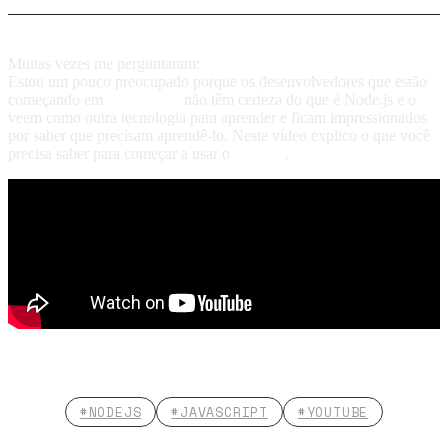
Muitas vezes me perguntaram:
Vale a pena aprender Node.js?
Estou um pouco preocupado porque os desenvolvedores que estão
começando em
JavaScript
não têm certeza do que é Node.js e o
veem como outra tecnologia para aprender e ficam impressionados
por saber que precisam aprendê-lo. Neste vídeo explico o que você
precisa saber para começar a usar o
Node.js
.
#NODEJS
#JAVASCRIPT
#YOUTUBE