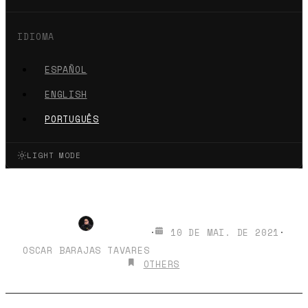
IDIOMA
ESPAÑOL
ENGLISH
PORTUGUÊS
LIGHT MODE
Curso Webpack 5
·
10 DE MAI. DE 2021
·
OSCAR BARAJAS TAVARES
OTHERS