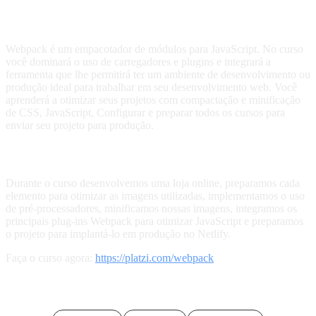
Curso Webpack 2021
Webpack é um empacotador de módulos para JavaScript. No curso
você dominará o uso de carregadores e plugins e integrará a
ferramenta que lhe permitirá ter um ambiente de desenvolvimento ou
produção ideal para trabalhar em seu desenvolvimento web. Você
aprenderá a otimizar seus projetos com compactação e minificação
de CSS, JavaScript, Configurar e preparar todos os cursos para
enviar seu projeto para produção.
Projeto
Durante o curso desenvolvemos uma loja online, preparamos cada
elemento para otimizar as imagens utilizadas, implementamos o uso
de pré-processadores, minificamos nossas imagens, integramos os
principais plug-ins Webpack para otimizar JavaScript e preparamos
o projeto para implantá-lo em produção no Netlify.
Faça o curso agora:
https://platzi.com/webpack