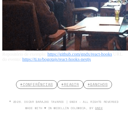
Repositório de exemplo:
https://github.com/gndx/react-hooks
URL
do evento:
https://ti.to/bogotajs/react-hooks-nestjs
#CONFERÊNCIAS
#REAGIR
#GANCHOS
© 2026. OSCAR BARAJAS TAVARES | GNDX - ALL RIGHTS REVERSED
MADE WITH ♥ IN MEDELLÍN COLOMBIA, BY
GNDX