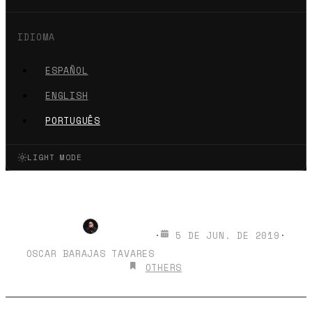
IDIOMA
ESPAÑOL
ENGLISH
PORTUGUÊS
LIGHT MODE
BogotáJS: React Hooks
·
5 DE JUN. DE 2019
·
OSCAR BARAJAS TAVARES
OTHERS