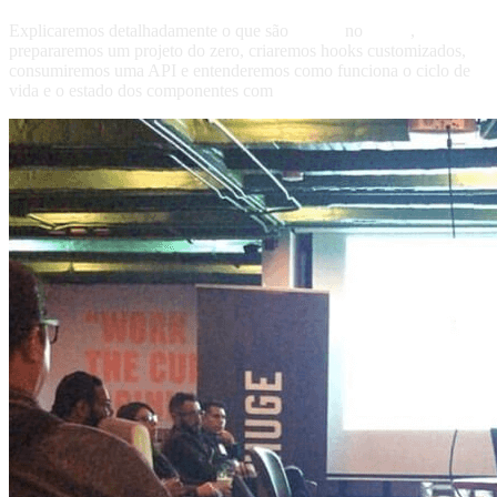
Explicaremos detalhadamente o que são
Hooks
no
React
,
prepararemos um projeto do zero, criaremos hooks customizados,
consumiremos uma API e entenderemos como funciona o ciclo de
vida e o estado dos componentes com
React Hooks.