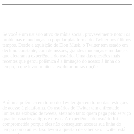
Que alternativa ao Twitter chegou?
Se você é um usuário ativo de mídia social, provavelmente notou os
problemas e mudanças na popular plataforma do Twitter nos últimos
tempos. Desde a aquisição de Elon Musk, o Twitter tem estado em
declínio constante, com demissões, grandes mudanças e mudanças
que afetaram a experiência do usuário. Uma das questões mais
recentes que gerou polêmica é a limitação do acesso à linha do
tempo, o que levou muitos a explorar outras opções.
Quais limitações o Twitter está
enfrentando?
A última polêmica em torno do Twitter gira em torno das restrições
de acesso à plataforma. Os usuários do Twitter têm enfrentado
limites na exibição de tweets, afetando tanto quem paga pelo serviço
quanto usuários antigos e novos. A experiência do usuário foi
comprometida porque eles não conseguem acessar sua linha do
tempo como antes. Isso levou à questão de saber se o Twitter está