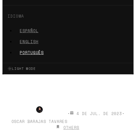
IDIOMA
ESPAÑOL
ENGLISH
PORTUGUÊS
LIGHT MODE
Alternativa ao TWITTER: Meta
lança tópicos
·
4 DE JUL. DE 2023
·
OSCAR BARAJAS TAVARES
OTHERS