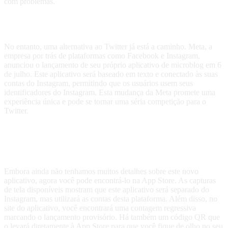
com problemas.
Qual é a alternativa oferecida?
No entanto, uma alternativa ao Twitter já está a caminho. Meta, a
empresa por trás de plataformas como Facebook e Instagram,
anunciou o lançamento de seu próprio aplicativo de microblog em 6
de julho. Este aplicativo será baseado em texto e conectado às suas
contas do Instagram, permitindo que os usuários usem seus
identificadores do Instagram. Esta mudança da Meta promete uma
experiência única e pode se tornar uma séria competição para o
Twitter.
O que sabemos até agora sobre o
Meta App?
Embora ainda não tenhamos muitos detalhes sobre este novo
aplicativo, agora você pode encontrá-lo na App Store. As capturas
de tela disponíveis mostram que este aplicativo será separado do
Instagram, mas utilizará as contas desta plataforma. Além disso, no
site do aplicativo, você encontrará uma contagem regressiva
marcando o lançamento provisório. Há também um código QR que
o levará diretamente à App Store para que você fique de olho no seu