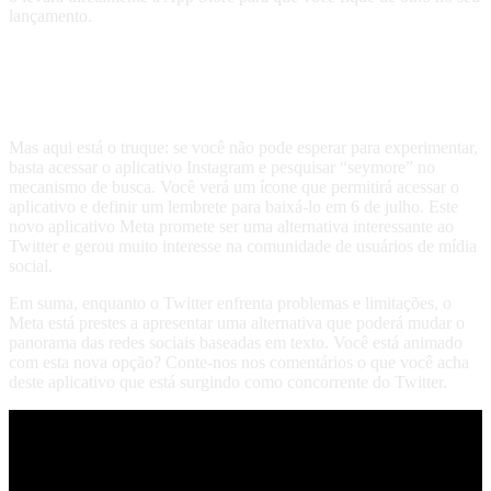
lançamento.
Qual é o truque para acessar o
aplicativo?
Mas aqui está o truque: se você não pode esperar para experimentar,
basta acessar o aplicativo Instagram e pesquisar “seymore” no
mecanismo de busca. Você verá um ícone que permitirá acessar o
aplicativo e definir um lembrete para baixá-lo em 6 de julho. Este
novo aplicativo Meta promete ser uma alternativa interessante ao
Twitter e gerou muito interesse na comunidade de usuários de mídia
social.
Em suma, enquanto o Twitter enfrenta problemas e limitações, o
Meta está prestes a apresentar uma alternativa que poderá mudar o
panorama das redes sociais baseadas em texto. Você está animado
com esta nova opção? Conte-nos nos comentários o que você acha
deste aplicativo que está surgindo como concorrente do Twitter.