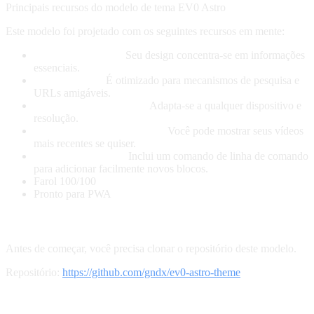
Principais recursos do modelo de tema EV0 Astro
Este modelo foi projetado com os seguintes recursos em mente:
Estilo Minimalista:
Seu design concentra-se em informações
essenciais.
SEO Friendly:
É otimizado para mecanismos de pesquisa e
URLs amigáveis.
Totalmente Responsivo:
Adapta-se a qualquer dispositivo e
resolução.
Integração com o YouTube:
Você pode mostrar seus vídeos
mais recentes se quiser.
Comandos simples:
Inclui um comando de linha de comando
para adicionar facilmente novos blocos.
Farol 100/100
Pronto para PWA
Clonar o repositório
Antes de começar, você precisa clonar o repositório deste modelo.
Repositório:
https://github.com/gndx/ev0-astro-theme
Personalizar e configurar