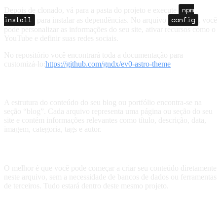
npm
Depois de clonado, vá para a pasta do projeto e execute
install
config
para instalar as dependências. No arquivo
, você
pode personalizar as informações do seu site, ativar recursos como o
YouTube e definir suas redes sociais.
No repositório você encontrará toda a documentação para
customizá-lo:
https://github.com/gndx/ev0-astro-theme
Crie seu conteúdo
A estrutura do conteúdo do seu blog ou portfólio encontra-se na
seção “blog”. Cada arquivo representa uma página ou seção do seu
site e contém informações relevantes como título, descrição, data,
imagem, categoria, tags e autor.
Comece a escrever!
O melhor é que você pode começar a criar seu conteúdo diretamente
neste arquivo, sem a necessidade de bancos de dados ou ferramentas
de terceiros. Tudo estará dentro deste mesmo projeto.
Ambiente de desenvolvimento local