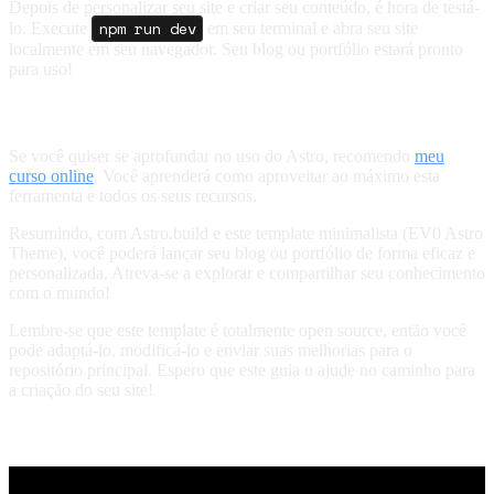
Depois de personalizar seu site e criar seu conteúdo, é hora de testá-
npm run dev
lo. Execute
em seu terminal e abra seu site
localmente em seu navegador. Seu blog ou portfólio estará pronto
para uso!
Quer saber mais sobre o Astro?
Se você quiser se aprofundar no uso do Astro, recomendo
meu
curso online
. Você aprenderá como aproveitar ao máximo esta
ferramenta e todos os seus recursos.
Resumindo, com Astro.build e este template minimalista (EV0 Astro
Theme), você poderá lançar seu blog ou portfólio de forma eficaz e
personalizada. Atreva-se a explorar e compartilhar seu conhecimento
com o mundo!
Lembre-se que este template é totalmente open source, então você
pode adaptá-lo, modificá-lo e enviar suas melhorias para o
repositório principal. Espero que este guia o ajude no caminho para
a criação do seu site!
Vídeo passo a passo: