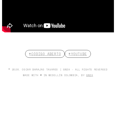
#CÓDIGO ABERTO
#YOUTUBE
© 2026. OSCAR BARAJAS TAVARES | GNDX - ALL RIGHTS REVERSED
MADE WITH ♥ IN MEDELLÍN COLOMBIA, BY
GNDX