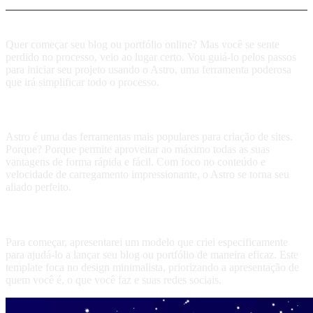
Quer começar seu blog ou portfólio online? Mas você se sente
perdido no processo, veio ao lugar certo. Vou guiá-lo pelos passos
para iniciar seu projeto usando o Astro, uma ferramenta poderosa
que irá simplificar todo o processo.
O que é Astro e por que você deveria usá-lo?
Astro é uma das ferramentas mais populares para criação de sites.
Porque? Porque permite aproveitar ao máximo todas as suas
vantagens de forma rápida e fácil. Com foco no conteúdo e
velocidade de carregamento impressionante, o Astro se torna seu
aliado perfeito.
Descubra o modelo minimalista
Para começar, apresentarei um modelo que criei especificamente
para ajudá-lo a lançar seu blog ou portfólio de maneira eficaz. Este
template foca no design minimalista, priorizando a apresentação de
quem você é, o que você faz e suas redes sociais.