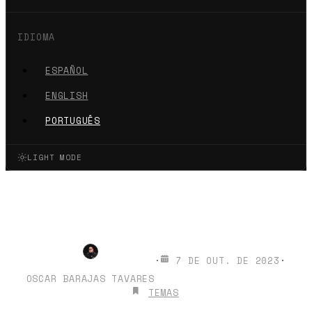
IDIOMA
ESPAÑOL
ENGLISH
PORTUGUÊS
LIGHT MODE
Como iniciar seu blog ou
portfólio com Astro?
·
7 DE OUT. DE 2023
·
OSCAR BARAJAS TAVARES
TEMAS