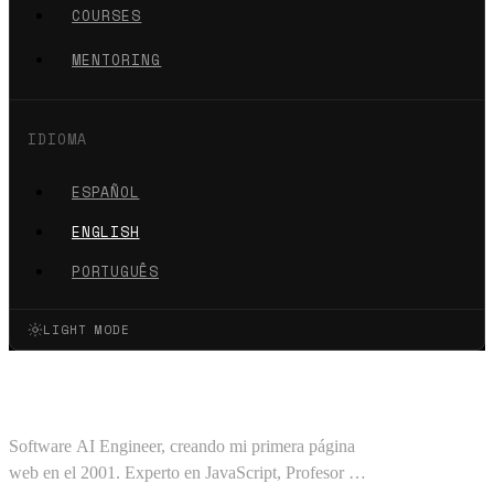
COURSES
MENTORING
IDIOMA
ESPAÑOL
ENGLISH
PORTUGUÊS
LIGHT MODE
Oscar Barajas Tavares
Software AI Engineer, creando mi primera página
web en el 2001. Experto en JavaScript, Profesor en