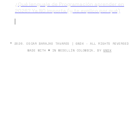
¿Qué lenguaje de Programación aprender en
2026? Ya NO importa (y te explico por qué)
© 2026. OSCAR BARAJAS TAVARES | GNDX - ALL RIGHTS REVERSED
MADE WITH ♥ IN MEDELLÍN COLOMBIA, BY
GNDX