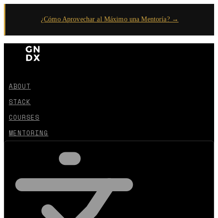
¿Cómo Aprovechar al Máximo una Mentoría? →
ABOUT
STACK
COURSES
MENTORING