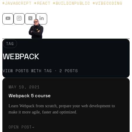
Platzi y Microsoft MVP - 🇲🇽 🇨🇴
#JAVASCRIPT #REACT #BUILDINPUBLIC #VIBECODING
TAG
WEBPACK
VIEW POSTS WITH TAG · 2 POSTS
MAY 10, 2021
Webpack 5 course
Learn Webpack from scratch, prepare your web development to
make it more agile, faster and optimized.
OPEN POST
→