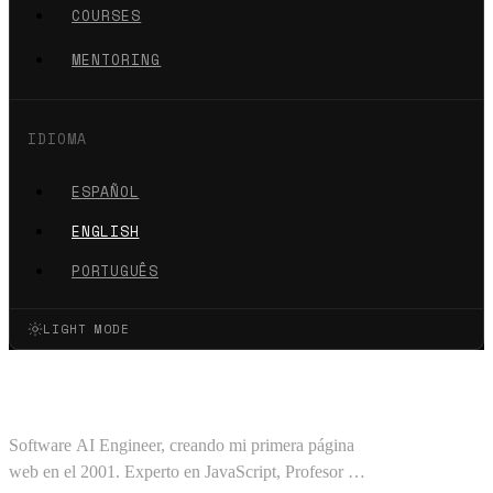
COURSES
MENTORING
IDIOMA
ESPAÑOL
ENGLISH
PORTUGUÊS
LIGHT MODE
Oscar Barajas Tavares
Software AI Engineer, creando mi primera página
web en el 2001. Experto en JavaScript, Profesor en