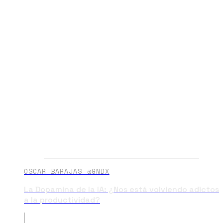
OSCAR BARAJAS @GNDX
La Dopamina de la IA: ¿Nos está volviendo adictos
a la productividad?