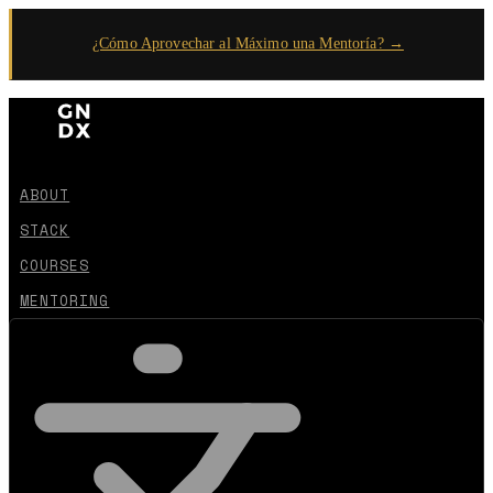
¿Cómo Aprovechar al Máximo una Mentoría? →
ABOUT
STACK
COURSES
MENTORING