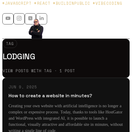
Platzi y Microsoft MVP - 🇲🇽 🇨🇴
#JAVASCRIPT #REACT #BUILDINPUBLIC #VIBECODING
TAG
LODGING
VIEW POSTS WITH TAG · 1 POST
JUN 9, 2025
How to create a website in minutes?
Creating your own website with artificial intelligence is no longer a
complex or expensive process. Today, thanks to tools like HostGator
and WordPress with integrated AI, it is possible to launch a
functional, visually attractive and affordable site in minutes, without
writing a single line of code.