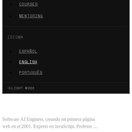
COURSES
MENTORING
IDIOMA
ESPAÑOL
ENGLISH
PORTUGUÊS
LIGHT MODE
Oscar Barajas Tavares
Software AI Engineer, creando mi primera página
web en el 2001. Experto en JavaScript, Profesor en