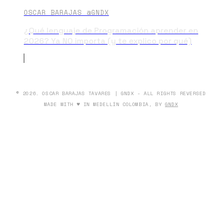
OSCAR BARAJAS @GNDX
¿Qué lenguaje de Programación aprender en
2026? Ya NO importa (y te explico por qué)
© 2026. OSCAR BARAJAS TAVARES | GNDX - ALL RIGHTS REVERSED
MADE WITH ♥ IN MEDELLÍN COLOMBIA, BY
GNDX