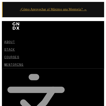
¿Cómo Aprovechar al Máximo una Mentoría? →
ABOUT
STACK
COURSES
MENTORING