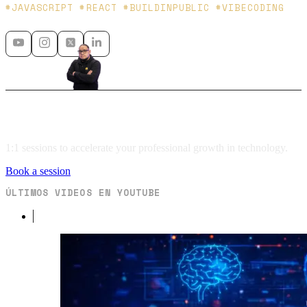
Platzi y Microsoft MVP - 🇲🇽 🇨🇴
#JAVASCRIPT #REACT #BUILDINPUBLIC #VIBECODING
Mentoring
1:1 sessions to accelerate your professional growth in technology.
Book a session
ÚLTIMOS VIDEOS EN YOUTUBE