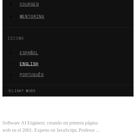
COURSES
MENTORING
IDIOMA
ESPAÑOL
ENGLISH
PORTUGUÊS
LIGHT MODE
Oscar Barajas Tavares
Software AI Engineer, creando mi primera página
web en el 2001. Experto en JavaScript, Profesor en