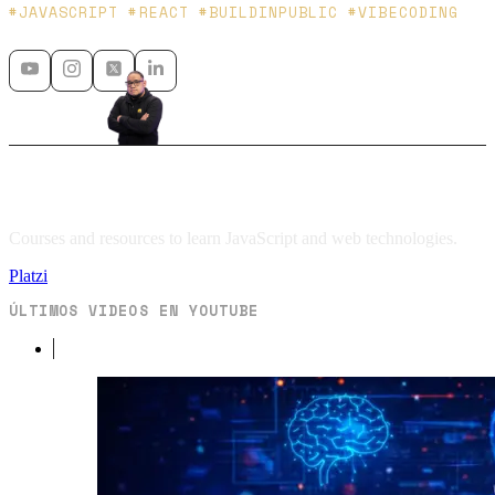
Platzi y Microsoft MVP - 🇲🇽 🇨🇴
#JAVASCRIPT #REACT #BUILDINPUBLIC #VIBECODING
Courses
Courses and resources to learn JavaScript and web technologies.
Platzi
ÚLTIMOS VIDEOS EN YOUTUBE