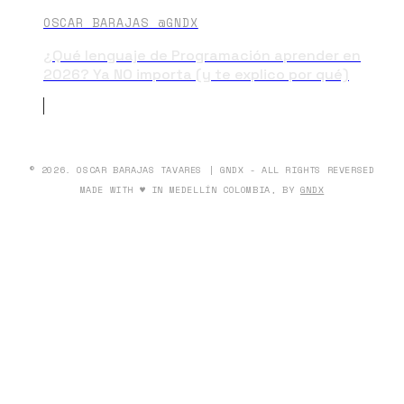
OSCAR BARAJAS @GNDX
¿Qué lenguaje de Programación aprender en
2026? Ya NO importa (y te explico por qué)
© 2026. OSCAR BARAJAS TAVARES | GNDX - ALL RIGHTS REVERSED
MADE WITH ♥ IN MEDELLÍN COLOMBIA, BY
GNDX