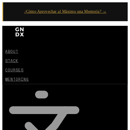
¿Cómo Aprovechar al Máximo una Mentoría? →
ABOUT
STACK
COURSES
MENTORING