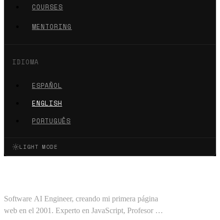
COURSES
MENTORING
IDIOMA
ESPAÑOL
ENGLISH
PORTUGUÊS
LIGHT MODE
Oscar Barajas Tavares
Software AI Engineer, creando mi primera página
web en el 2001. Experto en JavaScript, Profesor en