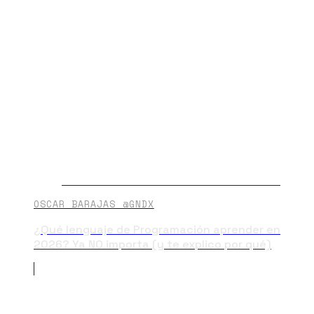
OSCAR BARAJAS @GNDX
¿Qué lenguaje de Programación aprender en
2026? Ya NO importa (y te explico por qué)