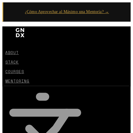
¿Cómo Aprovechar al Máximo una Mentoría? →
ABOUT
STACK
COURSES
MENTORING