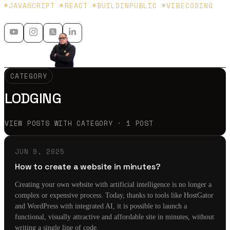
Platzi y Microsoft MVP - 🇲🇽 🇨🇴
#JAVASCRIPT #REACT #BUILDINPUBLIC #VIBECODING
CATEGORY
LODGING
VIEW POSTS WITH CATEGORY · 1 POST
JUN 9, 2025
How to create a website in minutes?
Creating your own website with artificial intelligence is no longer a
complex or expensive process. Today, thanks to tools like HostGator
and WordPress with integrated AI, it is possible to launch a
functional, visually attractive and affordable site in minutes, without
writing a single line of code.