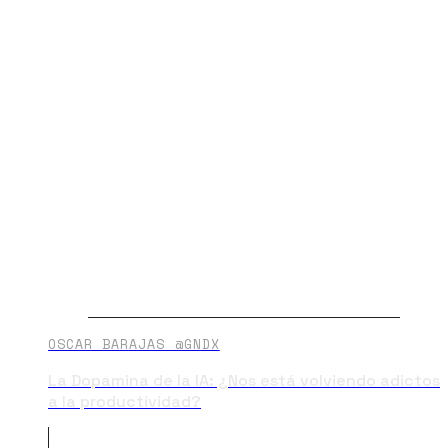
OSCAR BARAJAS @GNDX
La Dopamina de la IA: ¿Nos está volviendo adictos
a la productividad?