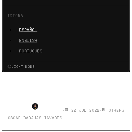
IDIOMA
ESPAÑOL
ENGLISH
PORTUGUÊS
LIGHT MODE
🚀 NUEVO Curso GRATIS de
Programación
·
22 JUL 2022
·
OTHERS
OSCAR BARAJAS TAVARES