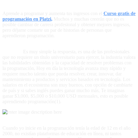
Aprende a programar y aumenta tus ingresos con el
Curso gratis de
programación en Platzi,
Muchos y muchas creerán que no es
posible cambiar de carrera profesional y obtener mejores ingresos,
pero déjame contarte un par de historias de personas que
aprendieron programación.
¿Por qué aprender a programar te ayuda a aumentar tus
ingresos?
Es muy simple la respuesta, es una de las profesionales
que no requiere un título universitario para ejercer, la industria valora
las habilidades obtenidas y la capacidad de resolver problemas con
la programación, Hoy en día la tecnología avanza muy rápido y
requiere mucho talento que pueda resolver, crear, innovar, dar
mantenimiento a productos y servicios basados en tecnología. Los
salarios en el ecosistema son muy buenos, con opción de cambiarte
de país y si sabes inglés puedes ganar mucho más, Te imaginas
ganar $3,000, $5,000 o $10,000 USD mensuales, esto es posible
aprendiendo programación(1).
Aprender programación es mucho más fácil de lo que crees.
Cuando yo inicie en la programación tenía la edad de 12 en el año
2000, no existían plataformas de educación en línea, ni tantos